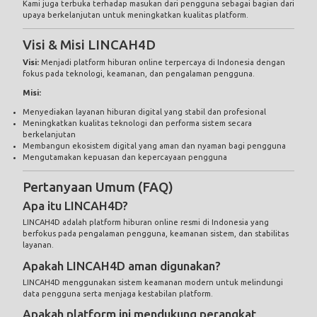
Kami juga terbuka terhadap masukan dari pengguna sebagai bagian dari
upaya berkelanjutan untuk meningkatkan kualitas platform.
Visi & Misi LINCAH4D
Visi:
Menjadi platform hiburan online terpercaya di Indonesia dengan
fokus pada teknologi, keamanan, dan pengalaman pengguna.
Misi:
Menyediakan layanan hiburan digital yang stabil dan profesional
Meningkatkan kualitas teknologi dan performa sistem secara
berkelanjutan
Membangun ekosistem digital yang aman dan nyaman bagi pengguna
Mengutamakan kepuasan dan kepercayaan pengguna
Pertanyaan Umum (FAQ)
Apa itu LINCAH4D?
LINCAH4D adalah platform hiburan online resmi di Indonesia yang
berfokus pada pengalaman pengguna, keamanan sistem, dan stabilitas
layanan.
Apakah LINCAH4D aman digunakan?
LINCAH4D menggunakan sistem keamanan modern untuk melindungi
data pengguna serta menjaga kestabilan platform.
Apakah platform ini mendukung perangkat