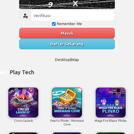
Remember Me
Masuk
Daftar Sekarang
Desktop
Wap
Play Tech
Circus Launch
Pearl o Plinko - Mermaid
Mega Fire Blaze: Plinko
Cove