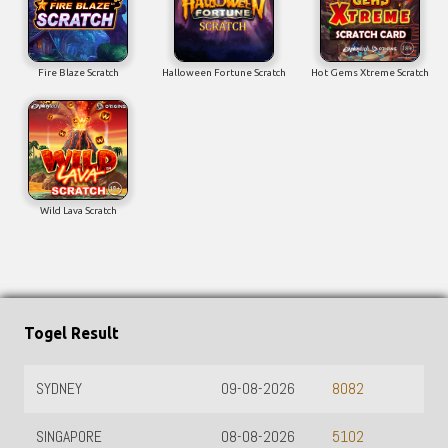
Fire Blaze Scratch
Halloween Fortune Scratch
Hot Gems Xtreme Scratch
Wild Lava Scratch
Togel Result
SYDNEY
09-08-2026
8082
SINGAPORE
08-08-2026
5102