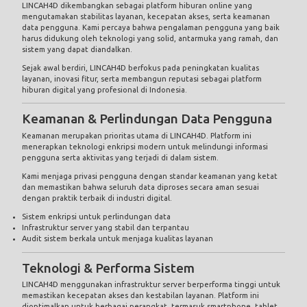
LINCAH4D dikembangkan sebagai platform hiburan online yang
mengutamakan stabilitas layanan, kecepatan akses, serta keamanan
data pengguna. Kami percaya bahwa pengalaman pengguna yang baik
harus didukung oleh teknologi yang solid, antarmuka yang ramah, dan
sistem yang dapat diandalkan.
Sejak awal berdiri, LINCAH4D berfokus pada peningkatan kualitas
layanan, inovasi fitur, serta membangun reputasi sebagai platform
hiburan digital yang profesional di Indonesia.
Keamanan & Perlindungan Data Pengguna
Keamanan merupakan prioritas utama di LINCAH4D. Platform ini
menerapkan teknologi enkripsi modern untuk melindungi informasi
pengguna serta aktivitas yang terjadi di dalam sistem.
Kami menjaga privasi pengguna dengan standar keamanan yang ketat
dan memastikan bahwa seluruh data diproses secara aman sesuai
dengan praktik terbaik di industri digital.
Sistem enkripsi untuk perlindungan data
Infrastruktur server yang stabil dan terpantau
Audit sistem berkala untuk menjaga kualitas layanan
Teknologi & Performa Sistem
LINCAH4D menggunakan infrastruktur server berperforma tinggi untuk
memastikan kecepatan akses dan kestabilan layanan. Platform ini