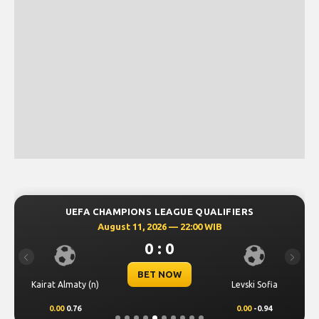
UEFA CHAMPIONS LEAGUE QUALIFIERS
August 11, 2026 — 22:00 WIB
0 : 0
Previous
Next
BET NOW
Kairat Almaty (n)
Levski Sofia
0.00
0.76
0.00
-0.94