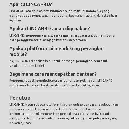
Apa itu LINCAH4D?
LINCAH4D adalah platform hiburan online resmi di Indonesia yang
berfokus pada pengalaman pengguna, keamanan sistem, dan stabilitas
layanan.
Apakah LINCAH4D aman digunakan?
LINCAH4D menggunakan sistem keamanan modern untuk melindungi
data pengguna serta menjaga kestabilan platform.
Apakah platform ini mendukung perangkat
mobile?
Ya, LINCAH4D dioptimalkan untuk berbagai perangkat, termasuk
smartphone dan tablet.
Bagaimana cara mendapatkan bantuan?
Pengguna dapat menghubungi tim dukungan pelanggan LINCAH4D
untuk mendapatkan bantuan dan panduan terkait layanan.
Penutup
LINCAH4D hadir sebagai platform hiburan online yang mengedepankan
profesionalisme, keamanan, dan kualitas layanan. Kami terus
berkomitmen untuk memberikan pengalaman digital terbaik bagi
pengguna di Indonesia melalui inovasi, teknologi, dan pelayanan yang
berkelanjutan.