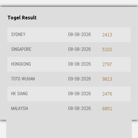
Togel Result
SYDNEY
08-08-2026
2413
SINGAPORE
08-08-2026
5102
HONGKONG
08-08-2026
2797
TOTO WUHAN
09-08-2026
9813
HK SIANG
08-08-2026
2476
MALAYSIA
08-08-2026
6851