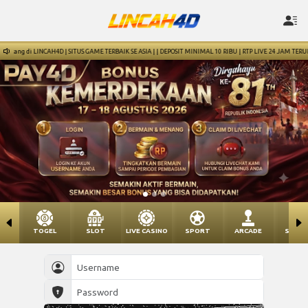
g di LINCAH4D | SITUS GAME TERBAIK SE ASIA | | DEPOSIT MINIMAL 10 RIBU | RTP LIVE 24 JAM TERUPDATE |
TOGEL
SLOT
LIVE CASINO
SPORT
ARCADE
SABU