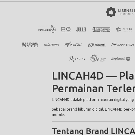
Color Game
Win 
LINCAH4D — Plat
Permainan Terle
LINCAH4D adalah platform hiburan digital yang 
Sebagai brand hiburan digital, LINCAH4D berk
mobile.
Golden Land
Jou
Tentang Brand LINC