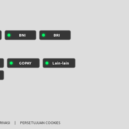
BNI
BRI
HILO
GOPAY
Lain-lain
tion
Pappu
RIVASI
|
PERSETUJUAN COOKIES