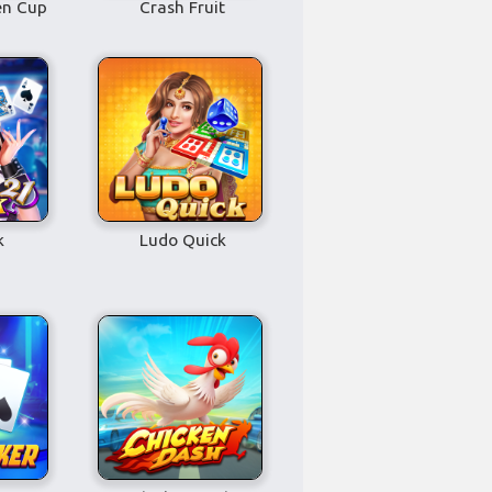
en Cup
Crash Fruit
k
Ludo Quick