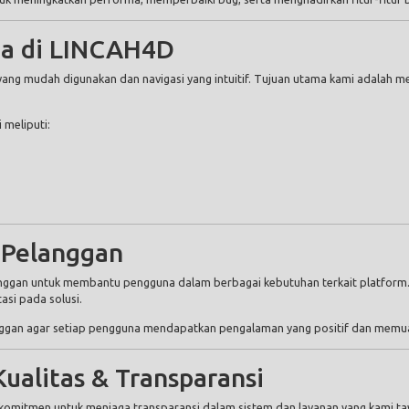
a di LINCAH4D
g mudah digunakan dan navigasi yang intuitif. Tujuan utama kami adalah m
meliputi:
uper Bingo
Lucky Bingo
Calaca Bi
 Pelanggan
ggan untuk membantu pengguna dalam berbagai kebutuhan terkait platform
asi pada solusi.
Rich Bingo
anggan agar setiap pengguna mendapatkan pengalaman yang positif dan mem
alitas & Transparansi
erkomitmen untuk menjaga transparansi dalam sistem dan layanan yang kami