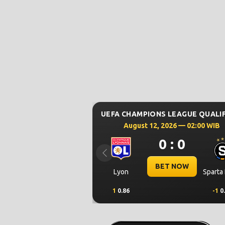
Crash Cricket
Cras
UEFA CHAMPIONS LEAGUE QUALIF
August 12, 2026 — 02:00 WIB
0 : 0
Previous
BET NOW
Lyon
Sparta
1
0.86
-1
0
Keno Extra Bet
Keno