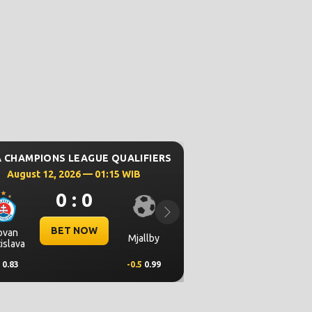
al
Super E-Sabong
A CHAMPIONS LEAGUE QUALIFIERS
August 12, 2026 — 01:15 WIB
0 : 0
Next
BET NOW
ovan
Mjallby
islava
5
0.83
-0.5
0.99
us
Mines Gold