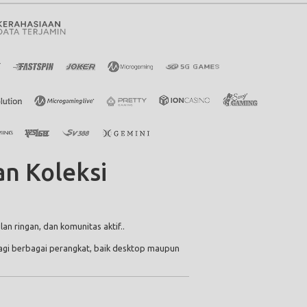
er 2
Jogo do Bicho
n Koleksi
n ringan, dan komunitas aktif..
gi berbagai perangkat, baik desktop maupun
sure
Dragon Treasure