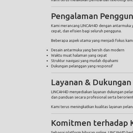
Pengalaman Penggun
Kami merancang LINCAH4D dengan antarmuka yan
cepat, dan efisien bagi seluruh pengguna.
Beberapa aspek utama yang menjadi fokus kami 
West Hunter Bingo
S
Desain antarmuka yang bersih dan modern
Waktu muat halaman yang cepat
Struktur navigasi yang mudah dipahami
Dukungan pelanggan yang responsif
Layanan & Dukungan
LINCAH4D menyediakan layanan dukungan pelan
dan panduan secara profesional serta berorient
Fortune Bingo
i
Kami terus meningkatkan kualitas layanan pel
Komitmen terhadap Ku
Sebagai platform hiburan online, LINCAH4D b